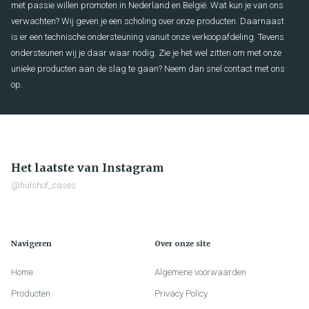
met passie willen promoten in Nederland en België. Wat kun je van ons
verwachten? Wij geven je een scholing over onze producten. Daarnaast
is er een technische ondersteuning vanuit onze verkoopafdeling. Tevens
ondersteunen wij je daar waar nodig. Zie je het wel zitten om met onze
unieke producten aan de slag te gaan? Neem dan snel contact met ons
op.
Het laatste van Instagram
@hulshof_cases
Navigeren
Over onze site
Home
Algemene voorwaarden
Producten
Privacy Policy