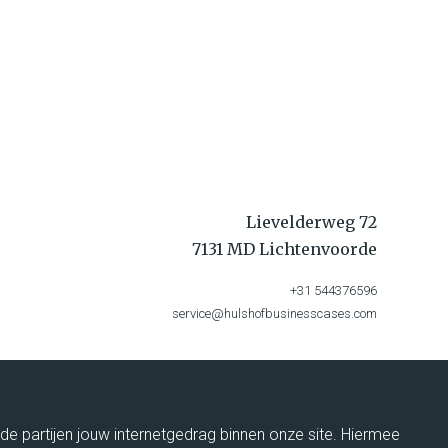
Lievelderweg 72
7131 MD Lichtenvoorde
+31 544376596
service@hulshofbusinesscases.com
rde partijen jouw internetgedrag binnen onze site. Hiermee