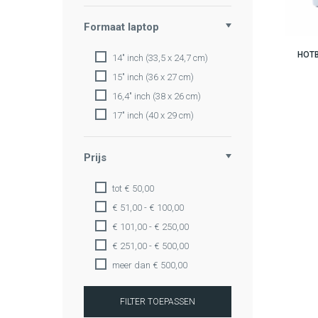
Formaat laptop
HOT
14" inch (33,5 x 24,7 cm)
15" inch (36 x 27 cm)
16,4" inch (38 x 26 cm)
17" inch (40 x 29 cm)
Prijs
tot € 50,00
€ 51,00 - € 100,00
€ 101,00 - € 250,00
€ 251,00 - € 500,00
meer dan € 500,00
FILTER TOEPASSEN