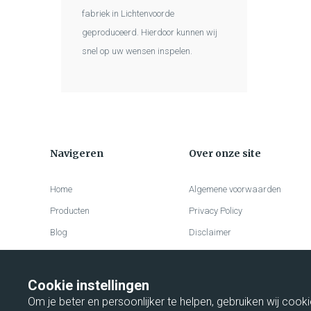
fabriek in Lichtenvoorde
geproduceerd. Hierdoor kunnen wij
snel op uw wensen inspelen.
Navigeren
Over onze site
Home
Algemene voorwaarden
Producten
Privacy Policy
Blog
Disclaimer
Over ons
Cookieverklaring
Account
Cookie instellingen
Veelgestelde vragen
Contact
Om je beter en persoonlijker te helpen, gebruiken wij cook