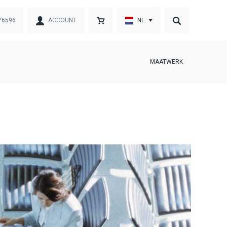
76596
ACCOUNT
NL
MAATWERK