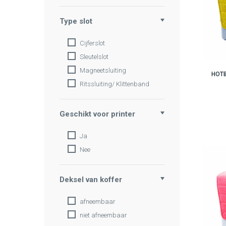
Type slot
Cijferslot
Sleutelslot
Magneetsluiting
HOT
Ritssluiting/ Klittenband
Geschikt voor printer
Ja
Nee
Deksel van koffer
afneembaar
niet afneembaar