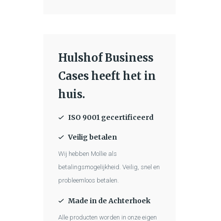
Hulshof Business
Cases heeft het in
huis.
ISO 9001 gecertificeerd
Veilig betalen
Wij hebben Mollie als
betalingsmogelijkheid. Veilig, snel en
probleemloos betalen.
Made in de Achterhoek
Alle producten worden in onze eigen