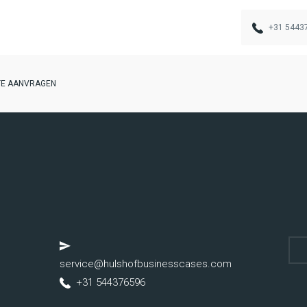
+31 5443
TE AANVRAGEN
service@hulshofbusinesscases.com
+31 544376596