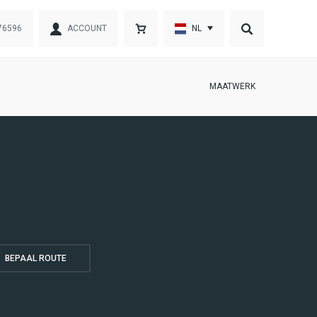
76596
ACCOUNT
NL
MAATWERK
BEPAAL ROUTE