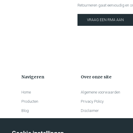
Retourneren gaat eenvoudig en sn
VRAAG EEN RMA AAN
Navigeren
Over onze site
Home
Algemene voorwaarden
Producten
Privacy Policy
Blog
Disclaimer
Over ons
Cookieverklaring
Account