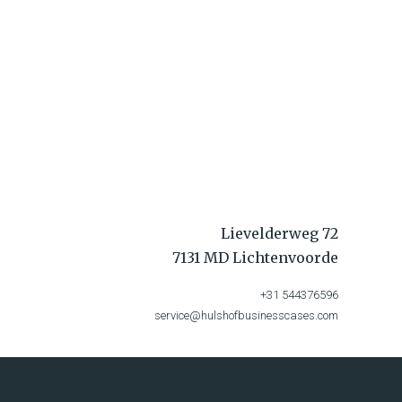
Lievelderweg 72
7131 MD Lichtenvoorde
+31 544376596
service@hulshofbusinesscases.com