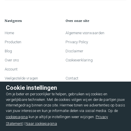
Navigeren
Over onze site
Home
Algemene voorwaarden
Producten
Privacy Policy
Blog
Disclaimer
Over ons
Cookieverklaring
Account
Veelgestelde vragen
Contact
Cookie instellingen
Om je beter en persoonlijker te helpen, gebruiken wij cookies en
Lievelderweg 72
vergelijkbare technieken. Met de cookies volgen wij en derde partijen jouw
internetgedrag binnen onze site. Hiermee tonen we advertenties op basis
7131 MD Lichtenvoorde
van jouw interesse en kun je informatie delen via social media. Op de
cookiepagina
kun je altijd je instellingen weer wijzigen.
Privacy
+31 544376596
Statement
|
Naar cookiepagina
service@hulshofbusinesscases.com