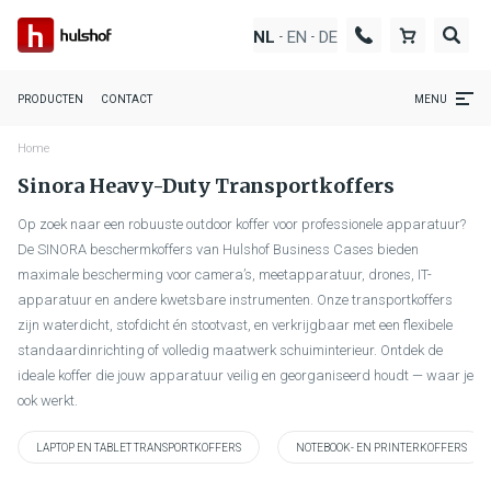
EN
DE
NL
-
-
PRODUCTEN
CONTACT
MENU
Home
Sinora Heavy-Duty Transportkoffers
Op zoek naar een robuuste outdoor koffer voor professionele apparatuur?
De SINORA beschermkoffers van Hulshof Business Cases bieden
maximale bescherming voor camera’s, meetapparatuur, drones, IT-
apparatuur en andere kwetsbare instrumenten. Onze transportkoffers
zijn waterdicht, stofdicht én stootvast, en verkrijgbaar met een flexibele
standaardinrichting of volledig maatwerk schuiminterieur. Ontdek de
ideale koffer die jouw apparatuur veilig en georganiseerd houdt — waar je
ook werkt.
LAPTOP EN TABLET TRANSPORTKOFFERS
NOTEBOOK- EN PRINTERKOFFERS