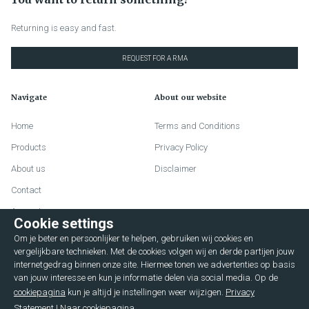
Returning is easy and fast.
REQUEST FOR A RMA
Navigate
About our website
Home
Terms and Conditions
Products
Privacy Policy
About us
Disclaimer
Contact
Account
Cookie settings
FAQ
Om je beter en persoonlijker te helpen, gebruiken wij cookies en
Lievelderweg 72
vergelijkbare technieken. Met de cookies volgen wij en derde partijen jouw
internetgedrag binnen onze site. Hiermee tonen we advertenties op basis
7131 MD Lichtenvoorde (The Netherlands)
van jouw interesse en kun je informatie delen via social media. Op de
cookiepagina
kun je altijd je instellingen weer wijzigen.
Privacy
+31 544376596
Statement
|
Naar cookiepagina
service@hulshofcases.nl