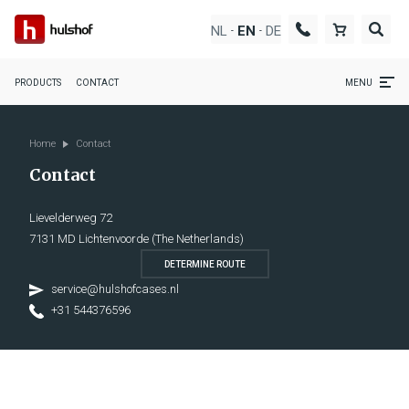
NL
DE
EN
-
-
PRODUCTS
CONTACT
MENU
Home
Contact
Contact
Lievelderweg 72
7131 MD Lichtenvoorde (The Netherlands)
DETERMINE ROUTE
service@hulshofcases.nl
+31 544376596