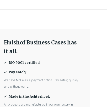
Hulshof Business Cases has
it all.
ISO 9001 certified
Pay safely
We have Mollie as a payment option. Pay safely, quickly
and without worry.
Made in the Achterhoek
All products are manufactured in our own factory in