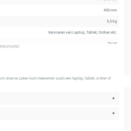
450 mm
5,5 kg
Vervoeren van Laptop, Tablet, Ordner etc.
Zwart
SPECIFICATIES
Sleutelslot
rin diverse zaken kunt meenemen zoals een laptop, tablet, ordner of