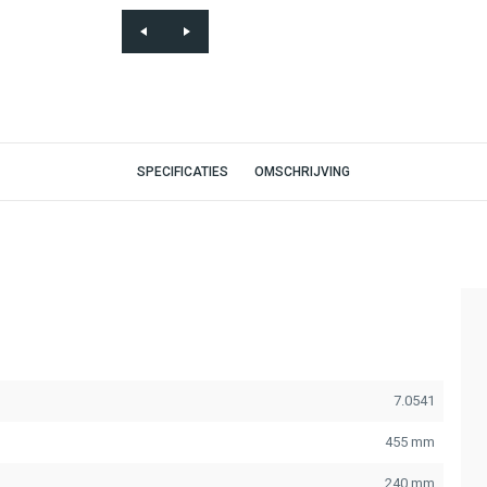
SPECIFICATIES
OMSCHRIJVING
7.0541
455 mm
240 mm