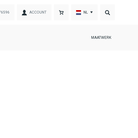
76596
ACCOUNT
NL
MAATWERK