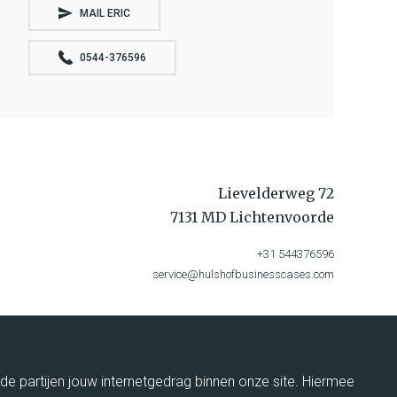
MAIL ERIC
0544-376596
Lievelderweg 72
7131 MD Lichtenvoorde
+31 544376596
service@hulshofbusinesscases.com
rde partijen jouw internetgedrag binnen onze site. Hiermee